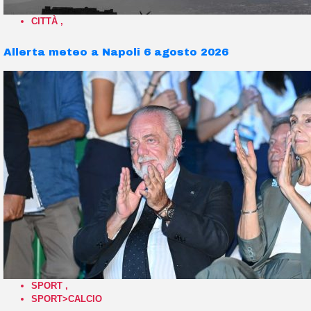
CITTÀ
,
Allerta meteo a Napoli 6 agosto 2026
SPORT
,
SPORT>CALCIO