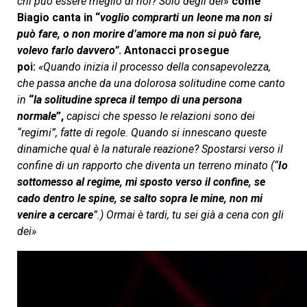
chi può essere meglio di noi? Solo degli dei
»
come
Biagio canta in “
voglio comprarti un leone ma non si
può fare, o non morire d’amore ma non si può fare,
volevo farlo davvero”
. Antonacci prosegue
poi:
«Quando inizia il processo della consapevolezza,
che passa anche da una dolorosa solitudine come canto
in
“
la solitudine spreca il tempo di una persona
normale
”,
capisci che spesso le relazioni sono dei
“regimi”, fatte di regole. Quando si innescano queste
dinamiche qual è la naturale reazione? Spostarsi verso il
confine di un rapporto che diventa un terreno minato (“
Io
sottomesso al regime, mi sposto verso il confine, se
cado dentro le spine, se salto sopra le mine, non mi
venire a cercare
”.)
Ormai è tardi, tu sei già a cena con gli
dei»