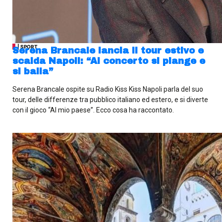
| SPORT
Serena Brancale lancia il tour estivo e
scalda Napoli: “Al concerto si piange e
si balla”
Serena Brancale ospite su Radio Kiss Kiss Napoli parla del suo
tour, delle differenze tra pubblico italiano ed estero, e si diverte
con il gioco “Al mio paese”. Ecco cosa ha raccontato.