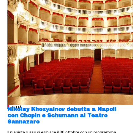
| CITTÀ
Nikolay Khozyainov debutta a Napoli
con Chopin e Schumann al Teatro
Sannazaro
Il pianista russo si esibisce il 30 ottobre con un programma