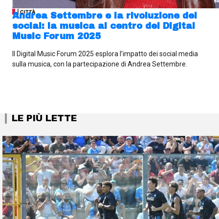
| CITTÀ
Andrea Settembre e la rivoluzione dei
social: la musica al centro del Digital
Music Forum 2025
Il Digital Music Forum 2025 esplora l’impatto dei social media
sulla musica, con la partecipazione di Andrea Settembre.
LE PIÙ LETTE