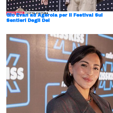
PRIMO PIANO
| CITTÀ, CULTURA
Gio Evan ad Agerola per il Festival Sui
Sentieri Degli Dei