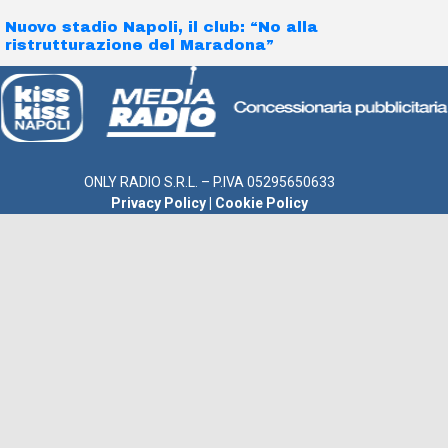
Nuovo stadio Napoli, il club: “No alla
ristrutturazione del Maradona”
ONLY RADIO S.R.L. – P.IVA 05295650633
Privacy Policy
|
Cookie Policy