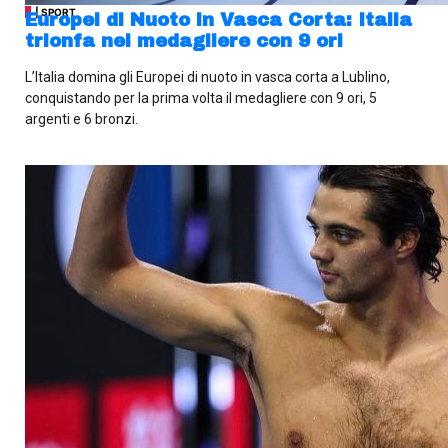
| SPORT
Europei di Nuoto in Vasca Corta: Italia
trionfa nel medagliere con 9 ori
L’Italia domina gli Europei di nuoto in vasca corta a Lublino,
conquistando per la prima volta il medagliere con 9 ori, 5
argenti e 6 bronzi.