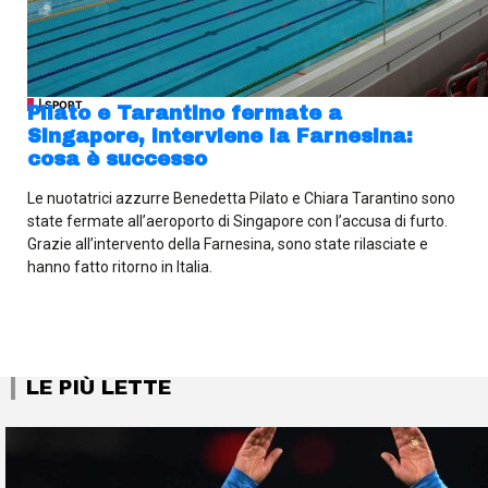
| SPORT
Pilato e Tarantino fermate a
Singapore, interviene la Farnesina:
cosa è successo
Le nuotatrici azzurre Benedetta Pilato e Chiara Tarantino sono
state fermate all’aeroporto di Singapore con l’accusa di furto.
Grazie all’intervento della Farnesina, sono state rilasciate e
hanno fatto ritorno in Italia.
LE PIÙ LETTE