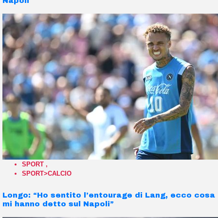
Napoli
SPORT
,
SPORT>CALCIO
Longo: “Ho sentito l’entourage di Lang, ecco cosa
mi hanno detto sul Napoli”