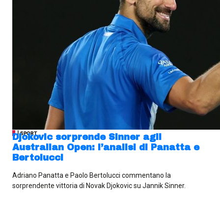
| SPORT
Djokovic sorprende Sinner agli
Australian Open: l’analisi di Panatta e
Bertolucci
Adriano Panatta e Paolo Bertolucci commentano la
sorprendente vittoria di Novak Djokovic su Jannik Sinner.