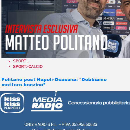
SPORT
,
SPORT>CALCIO
Politano post Napoli-Osasuna: “Dobbiamo
mettere benzina”
ONLY RADIO S.R.L. – P.IVA 05295650633