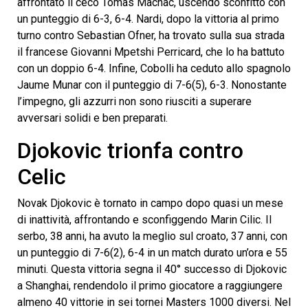
affrontato il ceco Tomas Machac, uscendo sconfitto con
un punteggio di 6-3, 6-4. Nardi, dopo la vittoria al primo
turno contro Sebastian Ofner, ha trovato sulla sua strada
il francese Giovanni Mpetshi Perricard, che lo ha battuto
con un doppio 6-4. Infine, Cobolli ha ceduto allo spagnolo
Jaume Munar con il punteggio di 7-6(5), 6-3. Nonostante
l’impegno, gli azzurri non sono riusciti a superare
avversari solidi e ben preparati.
Djokovic trionfa contro
Celic
Novak Djokovic è tornato in campo dopo quasi un mese
di inattività, affrontando e sconfiggendo Marin Cilic. Il
serbo, 38 anni, ha avuto la meglio sul croato, 37 anni, con
un punteggio di 7-6(2), 6-4 in un match durato un’ora e 55
minuti. Questa vittoria segna il 40° successo di Djokovic
a Shanghai, rendendolo il primo giocatore a raggiungere
almeno 40 vittorie in sei tornei Masters 1000 diversi. Nel