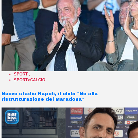
SPORT
,
SPORT>CALCIO
Nuovo stadio Napoli, il club: “No alla
ristrutturazione del Maradona”