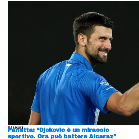
| SPORT
Panatta: “Djokovic è un miracolo
sportivo. Ora può battere Alcaraz”