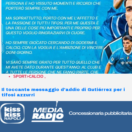
SPORT>CALCIO
,
Il toccante messaggio d’addio di Gutiérrez per i
tifosi azzurri