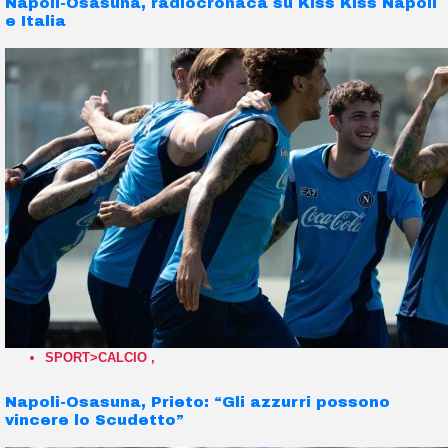
Napoli-Osasuna, radiocronaca su Kiss Kiss Napoli
e Italia
SPORT>CALCIO
,
Napoli-Osasuna, Prieto: “Gli azzurri possono
vincere lo Scudetto”