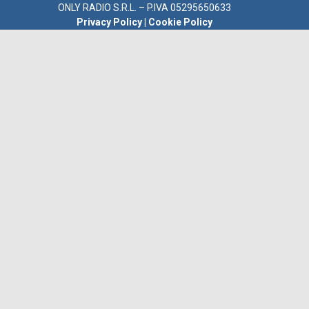
ONLY RADIO S.R.L. – P.IVA 05295650633
Privacy Policy
|
Cookie Policy