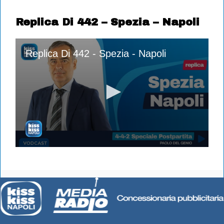
Replica Di 442 – Spezia – Napoli
Replica Di 442 - Spezia - Napoli
0
seconds
of
1
hour,
56
minutes,
55
seconds