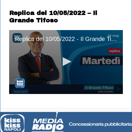
Replica del 10/05/2022 – Il
Grande Tifoso
Replica del 10/05/2022 - Il Grande Tifoso
0
seconds
of
1
hour,
53
minutes,
56