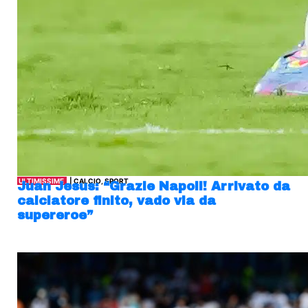
ULTIMISSIME
| CALCIO, SPORT
Juan Jesus: “Grazie Napoli! Arrivato da
calciatore finito, vado via da
supereroe”