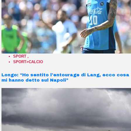
SPORT
,
SPORT>CALCIO
Longo: “Ho sentito l’entourage di Lang, ecco cosa
mi hanno detto sul Napoli”