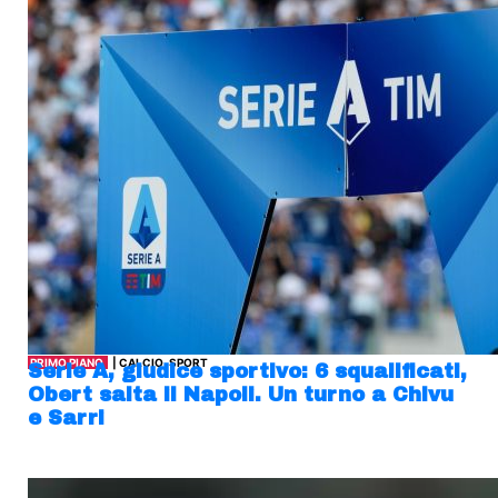
PRIMO PIANO
| CALCIO, SPORT
Serie A, giudice sportivo: 6 squalificati,
Obert salta il Napoli. Un turno a Chivu
e Sarri