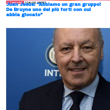
ULTIMISSIME
| CALCIO, SPORT
Juan Jesus: “Abbiamo un gran gruppo!
De Bruyne uno dei più forti con cui
abbia giocato”