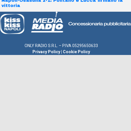
Napoli-Osasuna 2-1: Politano e Lucca firmano la
vittoria
ONLY RADIO S.R.L. – P.IVA 05295650633
Privacy Policy
|
Cookie Policy