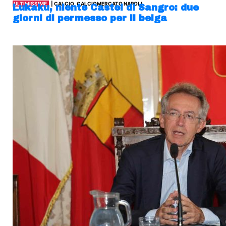
ULTIMISSIME
| CALCIO, CALCIOMERCATO NAPOLI
Lukaku, niente Castel di Sangro: due
giorni di permesso per il belga