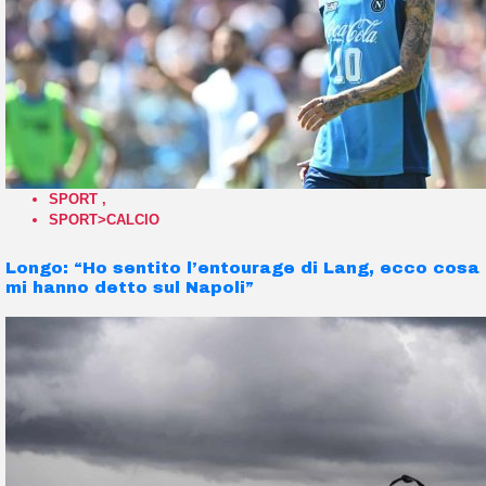
SPORT
,
SPORT>CALCIO
Longo: “Ho sentito l’entourage di Lang, ecco cosa
mi hanno detto sul Napoli”