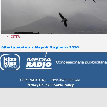
CITTÀ
,
Allerta meteo a Napoli 6 agosto 2026
ONLY RADIO S.R.L. – P.IVA 05295650633
Privacy Policy
|
Cookie Policy