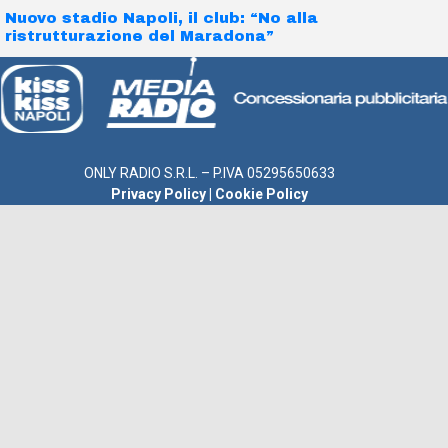
Nuovo stadio Napoli, il club: “No alla
ristrutturazione del Maradona”
ONLY RADIO S.R.L. – P.IVA 05295650633
Privacy Policy
|
Cookie Policy