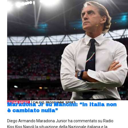
ULTIME SPORT
| CALCIO, PROGRAMMI, SPORT
Maradona Jr su Mancini: “In Italia non
è cambiato nulla”
Diego Armando Maradona Junior ha commentato su Radio
Kiss Kiss Napoli la situazione della Nazionale italiana e la