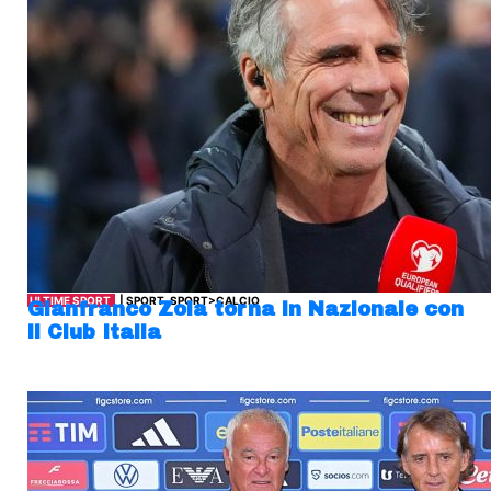
ULTIME SPORT
| SPORT, SPORT>CALCIO
Gianfranco Zola torna in Nazionale con
il Club Italia