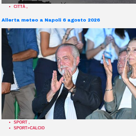
CITTÀ
,
Allerta meteo a Napoli 6 agosto 2026
SPORT
,
SPORT>CALCIO