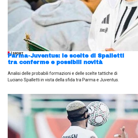
| SPORT
Parma-Juventus: le scelte di Spalletti
tra conferme e possibili novità
Analisi delle probabili formazioni e delle scelte tattiche di
Luciano Spalletti in vista della sfida tra Parma e Juventus.