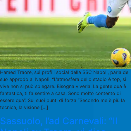
Hamed Traore, sui profili social della SSC Napoli, parla del
suo approdo al Napoli: “L’atmosfera dello stadio è top, si
vive non si può spiegare. Bisogna viverla. La gente qua è
fantastica, ti fa sentire a casa. Sono molto contento di
essere qua”. Sui suoi punti di forza “Secondo me è più la
tecnica, la visione […]
Sassuolo, l’ad Carnevali: “Il