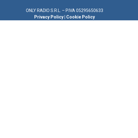
ONLY RADIO S.R.L. – P.IVA 05295650633
Privacy Policy
|
Cookie Policy