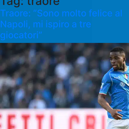
Tag:
traore
Traore: “Sono molto felice al
Napoli, mi ispiro a tre
giocatori”