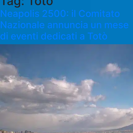
Tag:
Totò
Neapolis 2500: il Comitato
Nazionale annuncia un mese
di eventi dedicati a Totò