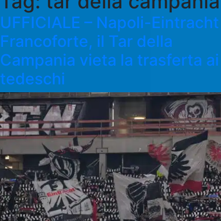
Tag:
tar della campania
UFFICIALE – Napoli-Eintracht
Francoforte, il Tar della
Campania vieta la trasferta ai
tedeschi