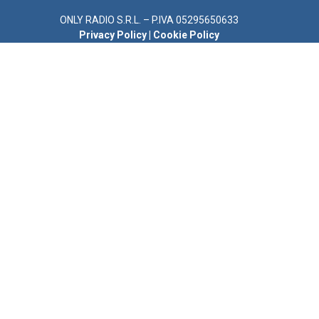
ONLY RADIO S.R.L. – P.IVA 05295650633
Privacy Policy
|
Cookie Policy