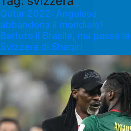
Tag:
svizzera
Qatar 2022: Anguissa
abbandona il mondiale!
Battuto il Brasile, ma passa la
Svizzera di Shaqiri