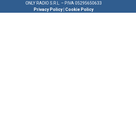
ONLY RADIO S.R.L. – P.IVA 05295650633
Privacy Policy
|
Cookie Policy