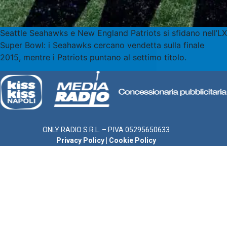
Seattle Seahawks e New England Patriots si sfidano nell’LX
Super Bowl: i Seahawks cercano vendetta sulla finale
2015, mentre i Patriots puntano al settimo titolo.
ONLY RADIO S.R.L. – P.IVA 05295650633
Privacy Policy
|
Cookie Policy