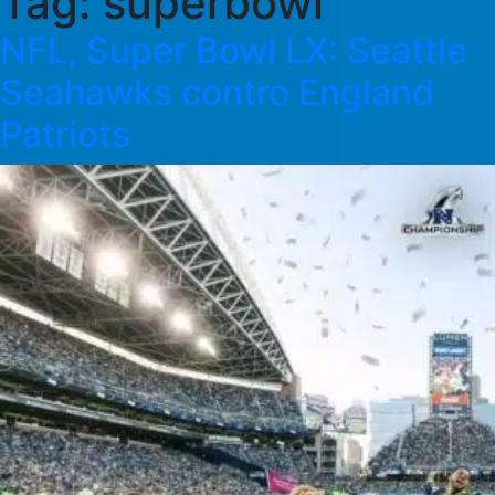
Tag:
superbowl
NFL, Super Bowl LX: Seattle
Seahawks contro England
Patriots