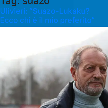
Tag:
suazo
Ulivieri: “Suazo-Lukaku?
Ecco chi è il mio preferito”