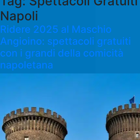
Tag:
Spettacoli Gratuiti
Napoli
Ridere 2025 al Maschio
Angioino: spettacoli gratuiti
con i grandi della comicità
napoletana