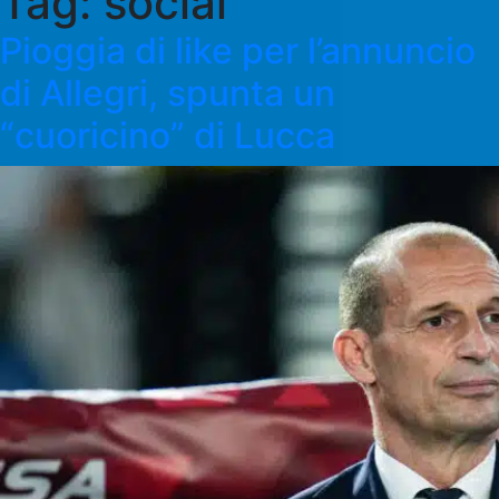
Tag:
social
Pioggia di like per l’annuncio
di Allegri, spunta un
“cuoricino” di Lucca