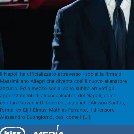
Il Napoli ha ufficializzato attraverso i social la firma di
Massimiliano Allegri che diventa così il nuovo allenatore
azzurro. Ed a mezzo social sono subito arrivati gli
apprezzamenti di alcuni calciatori del Napoli, come
capitan Giovanni Di Lorenzo, ma anche Alisson Santos,
l’ormai ex Eljif Elmas, Mathias Ferrante, il difensore
Alessandro Buongiorno, così come i […]