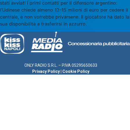
stati avviati i primi contatti per il difensore argentino:
l’Udinese chiede almeno 12-15 milioni di euro per cedere il
centrale, e non vorrebbe privarsene. Il giocatore ha dato la
sua disponibilità a trasferirsi in azzurro.
ONLY RADIO S.R.L. – P.IVA 05295650633
Privacy Policy
|
Cookie Policy