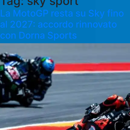
Tag:
sky sport
La MotoGP resta su Sky fino
al 2027: accordo rinnovato
con Dorna Sports