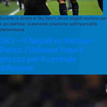
Durante la diretta di Sky Sport, alcuni stagisti esultano per
il gol dell’Inter, scatenando polemiche sull’imparzialità
dell’emittente.
SKY – Il Napoli su Nehuen
Perez: l’Udinese fissa il
prezzo per il centrale
difensivo