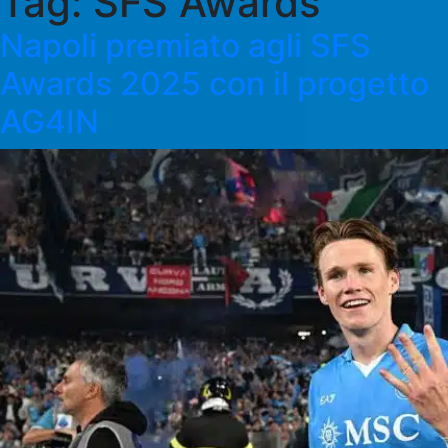
Tag:
SFS Awards
Napoli premiato agli SFS
Awards 2025 con il progetto
AG4IN