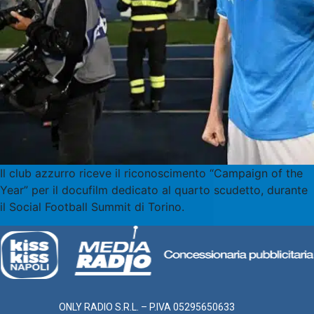
Il club azzurro riceve il riconoscimento “Campaign of the
Year” per il docufilm dedicato al quarto scudetto, durante
il Social Football Summit di Torino.
ONLY RADIO S.R.L. – P.IVA 05295650633