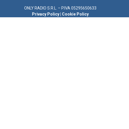
ONLY RADIO S.R.L. – P.IVA 05295650633
Privacy Policy
|
Cookie Policy