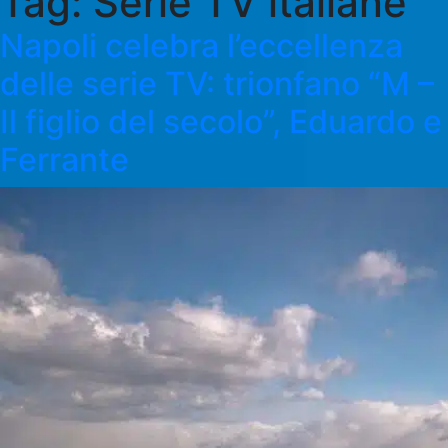
Tag:
Serie TV italiane
Napoli celebra l’eccellenza
delle serie TV: trionfano “M –
Il figlio del secolo”, Eduardo e
Ferrante