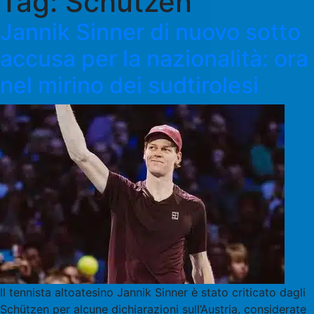
Tag:
Schützen
Jannik Sinner di nuovo sotto
accusa per la nazionalità: ora
nel mirino dei sudtirolesi
Il tennista altoatesino Jannik Sinner è stato criticato dagli
Schützen per alcune dichiarazioni sull’Austria, considerate