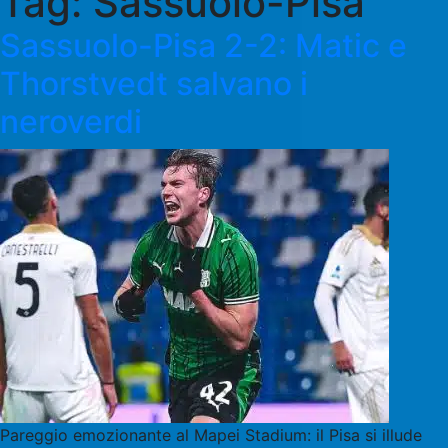
Tag:
Sassuolo-Pisa
Sassuolo-Pisa 2-2: Matic e
Thorstvedt salvano i
neroverdi
Pareggio emozionante al Mapei Stadium: il Pisa si illude