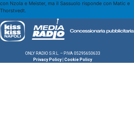
con Nzola e Meister, ma il Sassuolo risponde con Matic e
Thorstvedt.
ONLY RADIO S.R.L. – P.IVA 05295650633
Privacy Policy
|
Cookie Policy