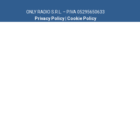
ONLY RADIO S.R.L. – P.IVA 05295650633
Privacy Policy
|
Cookie Policy