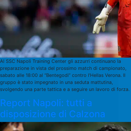
Al SSC Napoli Training Center gli azzurri continuano la
preparazione in vista del prossimo match di campionato,
sabato alle 18:00 al “Bentegodi” contro l’Hellas Verona. Il
gruppo è stato impegnato in una seduta mattutina,
svolgendo una parte tattica e a seguire un lavoro di forza.
Report Napoli: tutti a
disposizione di Calzona