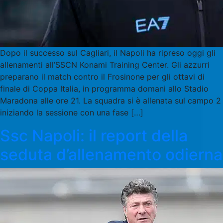
Dopo il successo sul Cagliari, il Napoli ha ripreso oggi gli
allenamenti all’SSCN Konami Training Center. Gli azzurri
preparano il match contro il Frosinone per gli ottavi di
finale di Coppa Italia, in programma domani allo Stadio
Maradona alle ore 21. La squadra si è allenata sul campo 2
iniziando la sessione con una fase […]
Ssc Napoli: il report della
seduta d’allenamento odierna