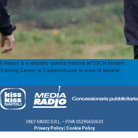
Il Napoli si è allenato questa mattina all’SSCN Konami
Training Center di Castelvolturno in vista di Madrid
←
meno recenti
ONLY RADIO S.R.L. – P.IVA 05295650633
Privacy Policy
|
Cookie Policy