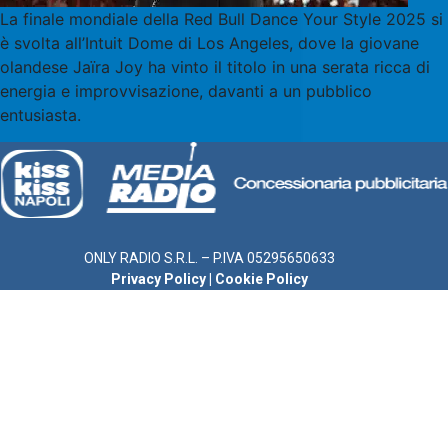
La finale mondiale della Red Bull Dance Your Style 2025 si
è svolta all’Intuit Dome di Los Angeles, dove la giovane
olandese Jaïra Joy ha vinto il titolo in una serata ricca di
energia e improvvisazione, davanti a un pubblico
entusiasta.
ONLY RADIO S.R.L. – P.IVA 05295650633
Privacy Policy
|
Cookie Policy