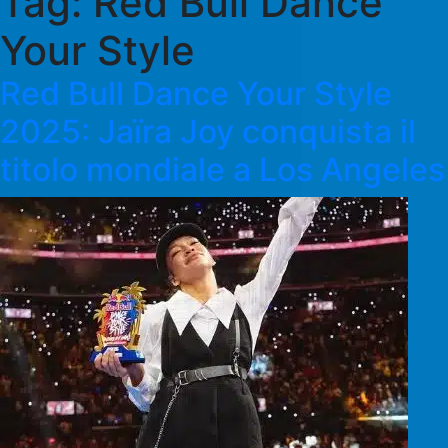
Tag:
Red Bull Dance
Your Style
Red Bull Dance Your Style
2025: Jaïra Joy conquista il
titolo mondiale a Los Angeles