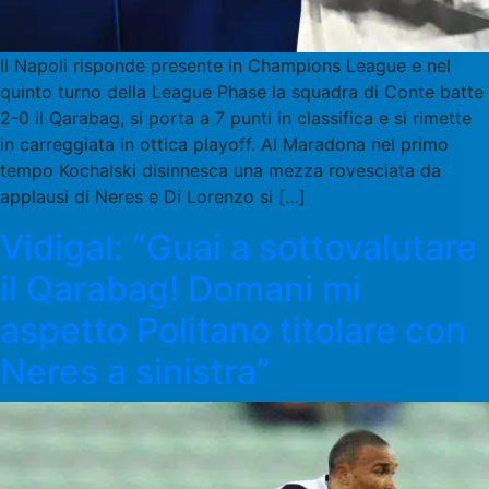
Il Napoli risponde presente in Champions League e nel
quinto turno della League Phase la squadra di Conte batte
2-0 il Qarabag, si porta a 7 punti in classifica e si rimette
in carreggiata in ottica playoff. Al Maradona nel primo
tempo Kochalski disinnesca una mezza rovesciata da
applausi di Neres e Di Lorenzo si […]
Vidigal: “Guai a sottovalutare
il Qarabag! Domani mi
aspetto Politano titolare con
Neres a sinistra”