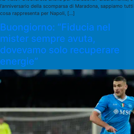
l’anniversario della scomparsa di Maradona, sappiamo tutti
cosa rappresenta per Napoli, […]
Buongiorno: “Fiducia nel
mister sempre avuta,
dovevamo solo recuperare
energie”