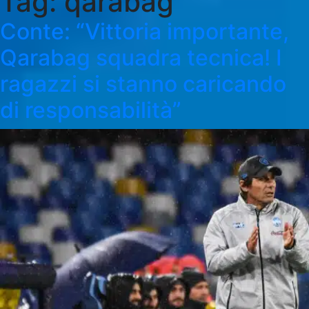
Tag:
qarabag
Conte: “Vittoria importante,
Qarabag squadra tecnica! I
ragazzi si stanno caricando
di responsabilità”