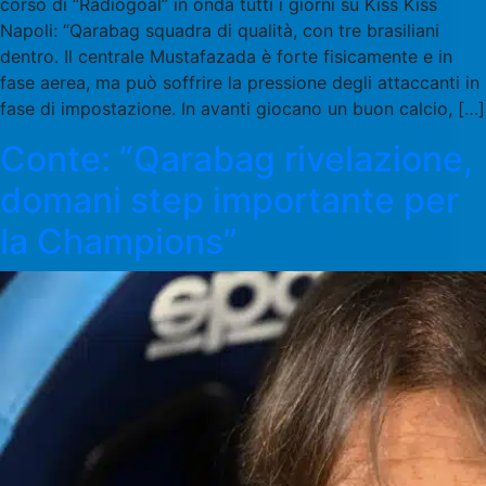
corso di “Radiogoal” in onda tutti i giorni su Kiss Kiss
Napoli: “Qarabag squadra di qualità, con tre brasiliani
dentro. Il centrale Mustafazada è forte fisicamente e in
fase aerea, ma può soffrire la pressione degli attaccanti in
fase di impostazione. In avanti giocano un buon calcio, […]
Conte: “Qarabag rivelazione,
domani step importante per
la Champions”