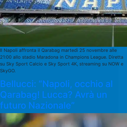
Il Napoli affronta il Qarabag martedì 25 novembre alle
21:00 allo stadio Maradona in Champions League. Diretta
su Sky Sport Calcio e Sky Sport 4K, streaming su NOW e
SkyGO.
Bellucci: “Napoli, occhio al
Qarabag! Lucca? Avrà un
futuro Nazionale”