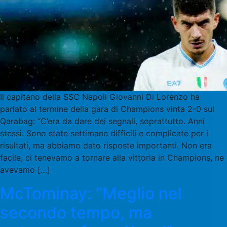
Il capitano della SSC Napoli Giovanni Di Lorenzo ha
parlato al termine della gara di Champions vinta 2-0 sul
Qarabag: “C’era da dare dei segnali, soprattutto. Anni
stessi. Sono state settimane difficili e complicate per i
risultati, ma abbiamo dato risposte importanti. Non era
facile, ci tenevamo a tornare alla vittoria in Champions, ne
avevamo […]
McTominay: “Meglio nel
secondo tempo, ma