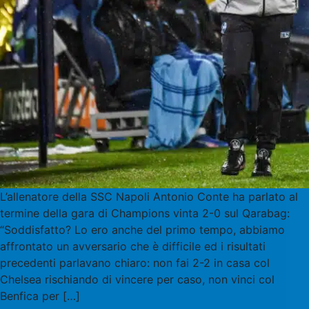
L’allenatore della SSC Napoli Antonio Conte ha parlato al
termine della gara di Champions vinta 2-0 sul Qarabag:
“Soddisfatto? Lo ero anche del primo tempo, abbiamo
affrontato un avversario che è difficile ed i risultati
precedenti parlavano chiaro: non fai 2-2 in casa col
Chelsea rischiando di vincere per caso, non vinci col
Benfica per […]