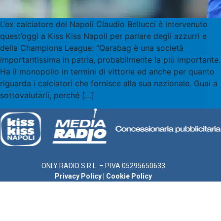
L’ex calciatore del Napoli Claudio Bellucci è intervenuto
quest’oggi a Kiss Kiss Napoli per parlare degli azzurri e
della Champions League: “Qarabag è una società
importantissima in patria, probabilmente la più importante.
Ha il monopolio in termini di vittorie ed anche per quanto
riguarda i calciatori che fornisce alla sua nazionale. Guai a
sottovalutarli, perché […]
ONLY RADIO S.R.L. – P.IVA 05295650633
Privacy Policy
|
Cookie Policy