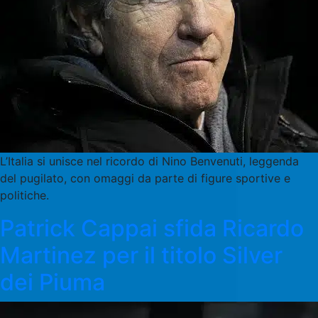
L’Italia si unisce nel ricordo di Nino Benvenuti, leggenda
del pugilato, con omaggi da parte di figure sportive e
politiche.
Patrick Cappai sfida Ricardo
Martinez per il titolo Silver
dei Piuma