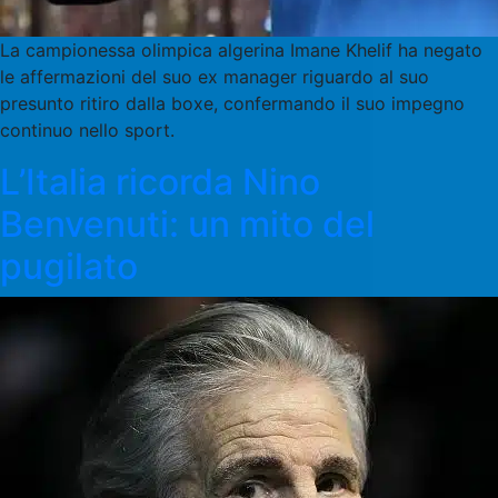
La campionessa olimpica algerina Imane Khelif ha negato
le affermazioni del suo ex manager riguardo al suo
presunto ritiro dalla boxe, confermando il suo impegno
continuo nello sport.
L’Italia ricorda Nino
Benvenuti: un mito del
pugilato