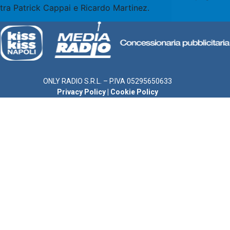
tra Patrick Cappai e Ricardo Martinez.
ONLY RADIO S.R.L. – P.IVA 05295650633
Privacy Policy
|
Cookie Policy