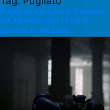
Tag:
Pugilato
Pugilato, escluse le francesi
dai Mondiali per i test di
genere: le reazioni