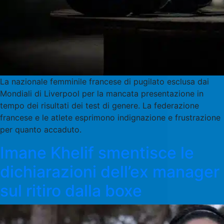
La nazionale femminile francese di pugilato esclusa dai
Mondiali di Liverpool per la mancata presentazione in
tempo dei risultati dei test di genere. La federazione
francese e le atlete esprimono indignazione e frustrazione
per quanto accaduto.
Imane Khelif smentisce le
dichiarazioni dell’ex manager
sul ritiro dalla boxe