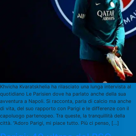
Khvicha Kvaratskhelia ha rilasciato una lunga intervista al
quotidiano Le Parisien dove ha parlato anche della sua
avventura a Napoli. Si racconta, parla di calcio ma anche
di vita, del suo rapporto con Parigi e le differenze con il
capoluogo partenopeo. Tra queste, la tranquillità della
città. “Adoro Parigi, mi piace tutto. Più ci penso, […]