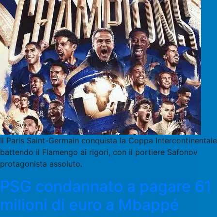
Il Paris Saint-Germain conquista la Coppa Intercontinentale
battendo il Flamengo ai rigori, con il portiere Safonov
protagonista assoluto.
PSG condannato a pagare 61
milioni di euro a Mbappé