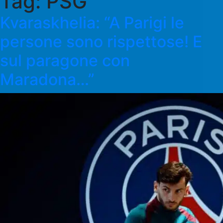
Tag:
PSG
Kvaraskhelia: “A Parigi le
persone sono rispettose! E
sul paragone con
Maradona…”