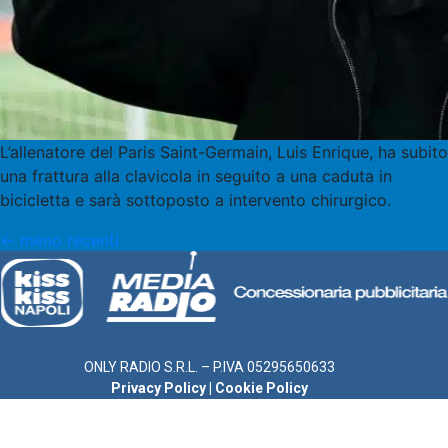
L’allenatore del Paris Saint-Germain, Luis Enrique, ha subito
una frattura alla clavicola in seguito a una caduta in
bicicletta e sarà sottoposto a intervento chirurgico.
←
meno recenti
ONLY RADIO S.R.L. – P.IVA 05295650633
Privacy Policy
|
Cookie Policy