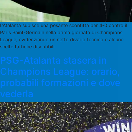
L’Atalanta subisce una pesante sconfitta per 4-0 contro il
Paris Saint-Germain nella prima giornata di Champions
League, evidenziando un netto divario tecnico e alcune
scelte tattiche discutibili.
PSG-Atalanta stasera in
Champions League: orario,
probabili formazioni e dove
vederla