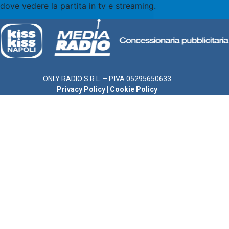
dove vedere la partita in tv e streaming.
ONLY RADIO S.R.L. – P.IVA 05295650633
Privacy Policy
|
Cookie Policy