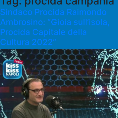
Tag:
procida campania
Sindaco Procida Raimondo
Ambrosino: “Gioia sull’isola,
Procida Capitale della
Cultura 2022”