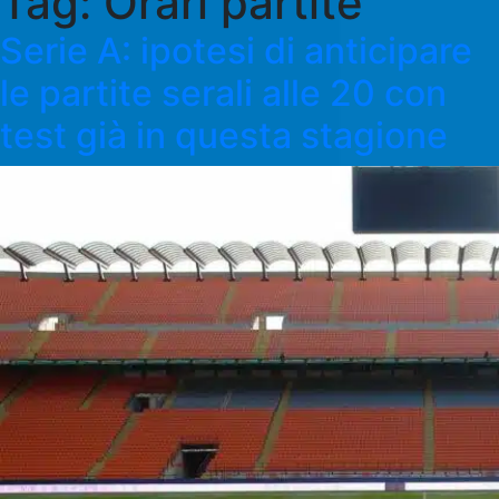
Tag:
Orari partite
Serie A: ipotesi di anticipare
le partite serali alle 20 con
test già in questa stagione