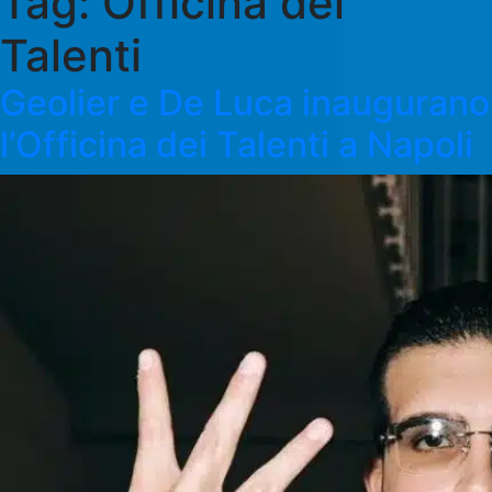
Tag:
Officina dei
Talenti
Geolier e De Luca inaugurano
l’Officina dei Talenti a Napoli