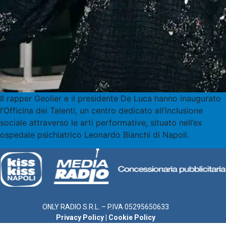
Il rapper Geolier e il presidente De Luca hanno inaugurato
l’Officina dei Talenti, un centro dedicato all’inclusione
sociale attraverso le arti performative, situato nell’ex
ospedale psichiatrico Leonardo Bianchi di Napoli.
ONLY RADIO S.R.L. – P.IVA 05295650633
Privacy Policy
|
Cookie Policy