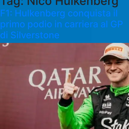
Tag:
Nico Hülkenberg
F1: Hulkenberg conquista il
primo podio in carriera al GP
di Silverstone