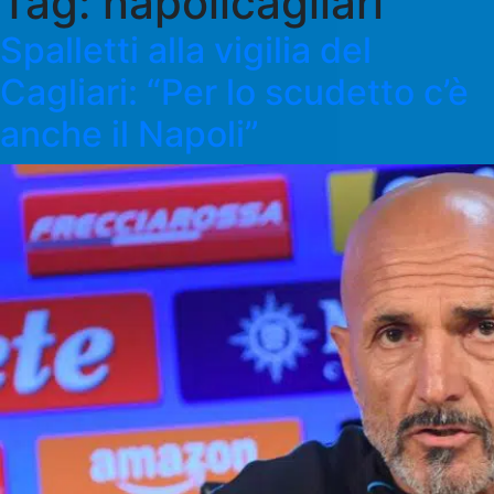
Tag:
napolicagliari
Spalletti alla vigilia del
Cagliari: “Per lo scudetto c’è
anche il Napoli”