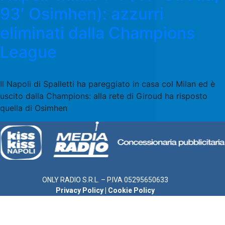
93′ Osimhen): azzurri
eliminati dalla Champions
League
Il Napoli di Spalletti ha pareggiato in casa col Milan ed è
uscito dalla Champions: alla rete di Giroud ha risposto
quella di Osimhen
ONLY RADIO S.R.L. – P.IVA 05295650633
Privacy Policy
|
Cookie Policy