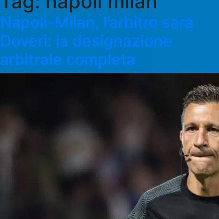
Tag:
napoli milan
Napoli-Milan, l’arbitro sarà
Doveri: la designazione
arbitrale completa