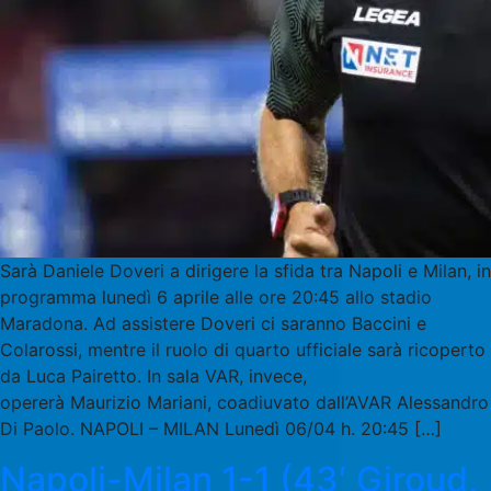
Sarà Daniele Doveri a dirigere la sfida tra Napoli e Milan, in
programma lunedì 6 aprile alle ore 20:45 allo stadio
Maradona. Ad assistere Doveri ci saranno Baccini e
Colarossi, mentre il ruolo di quarto ufficiale sarà ricoperto
da Luca Pairetto. In sala VAR, invece,
opererà Maurizio Mariani, coadiuvato dall’AVAR Alessandro
Di Paolo. NAPOLI – MILAN Lunedì 06/04 h. 20:45 […]
Napoli-Milan 1-1 (43′ Giroud,