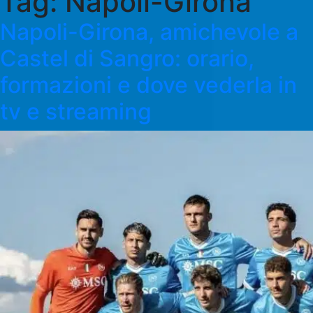
Tag:
Napoli-Girona
Napoli-Girona, amichevole a
Castel di Sangro: orario,
formazioni e dove vederla in
tv e streaming