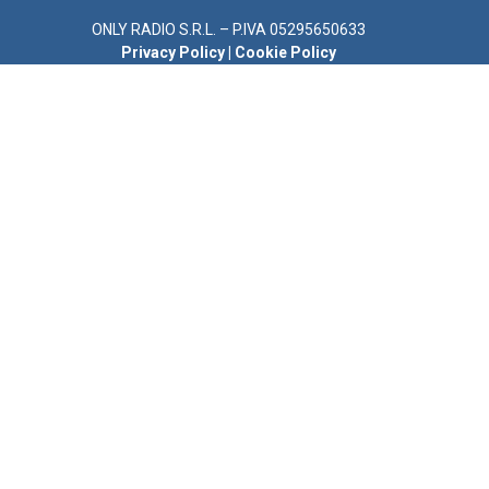
ONLY RADIO S.R.L. – P.IVA 05295650633
Privacy Policy
|
Cookie Policy