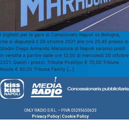
I biglietti per la gara di Campionato Napoli vs Bologna,
che si disputerà il 28 ottobre 2021 alle ore 20.45 presso lo
Stadio Diego Armando Maradona di Napoli saranno posti
in vendita a partire dalle ore 12.00 di mercoledì 20 ottobre
2021. Questi i prezzi: Tribuna Posillipo € 70,00 Tribuna
Nisida € 60,00 Tribuna Family […]
ONLY RADIO S.R.L. – P.IVA 05295650633
Privacy Policy
|
Cookie Policy