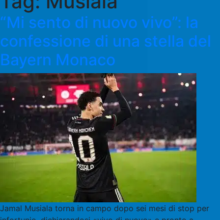
Tag:
Musiala
“Mi sento di nuovo vivo”: la
confessione di una stella del
Bayern Monaco
Jamal Musiala torna in campo dopo sei mesi di stop per