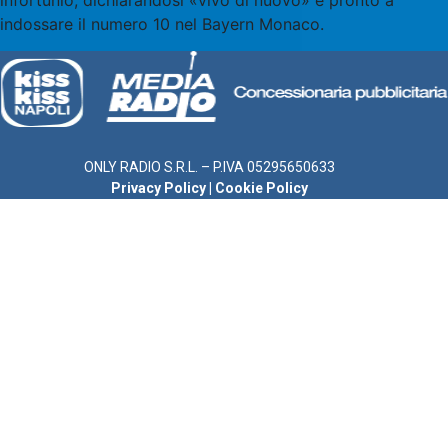
infortunio, dichiarandosi «vivo di nuovo» e pronto a
indossare il numero 10 nel Bayern Monaco.
ONLY RADIO S.R.L. – P.IVA 05295650633
Privacy Policy
|
Cookie Policy