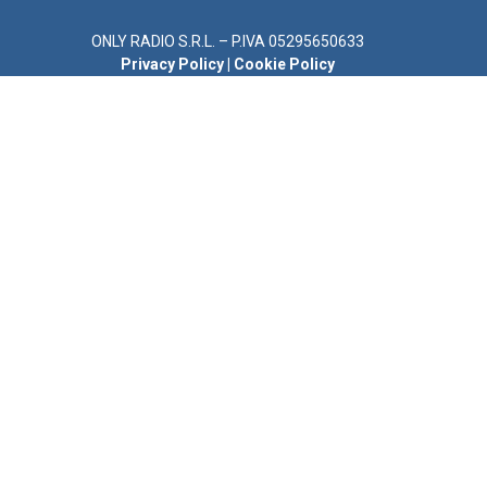
ONLY RADIO S.R.L. – P.IVA 05295650633
Privacy Policy
|
Cookie Policy