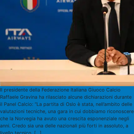
Il presidente della Federazione Italiana Giuoco Calcio
Raffaele Gravina ha rilasciato alcune dichiarazioni durante
il Panel Calcio: “La partita di Oslo è stata, nell’ambito delle
valutazioni tecniche, una gara in cui dobbiamo riconoscere
che la Norvegia ha avuto una crescita esponenziale negli
anni. Credo sia una delle nazionali più forti in assoluto, a
livello tecnico, […]