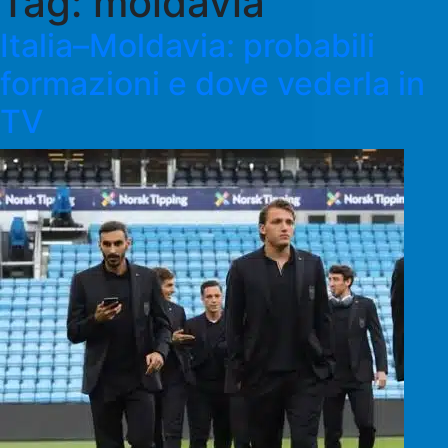
Tag:
moldavia
Italia–Moldavia: probabili
formazioni e dove vederla in
TV