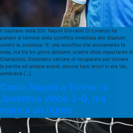
Il capitano della SSC Napoli Giovanni Di Lorenzo ha
parlato al termine della sconfitta rimediata allo Stadium
contro la Juventus: “E’ una sconfitta che sicuramente fa
male, ma tra tre giorni abbiamo un’altra sfida importante di
Champions. Dobbiamo cercare di recuperare per vincere
la partita ed andare avanti. Ancora tanti errori in era Var,
sembrava […]
Crollo Napoli a Torino: la
Juventus vince 3-0, ma
manca un rigore