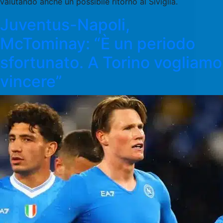
valutando anche un possibile ritorno al Siviglia.
Juventus-Napoli,
McTominay: “È un periodo
sfortunato. A Torino vogliamo
vincere”