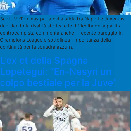
Scott McTominay parla della sfida tra Napoli e Juventus,
ricordando la rivalità storica e le difficoltà della partita. Il
centrocampista commenta anche il recente pareggio in
Champions League e sottolinea l’importanza della
continuità per la squadra azzurra.
L’ex ct della Spagna
Lopetegui: “En-Nesyri un
colpo bestiale per la Juve”