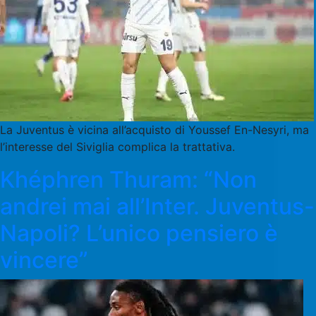
La Juventus è vicina all’acquisto di Youssef En-Nesyri, ma
l’interesse del Siviglia complica la trattativa.
Khéphren Thuram: “Non
andrei mai all’Inter. Juventus-
Napoli? L’unico pensiero è
vincere”