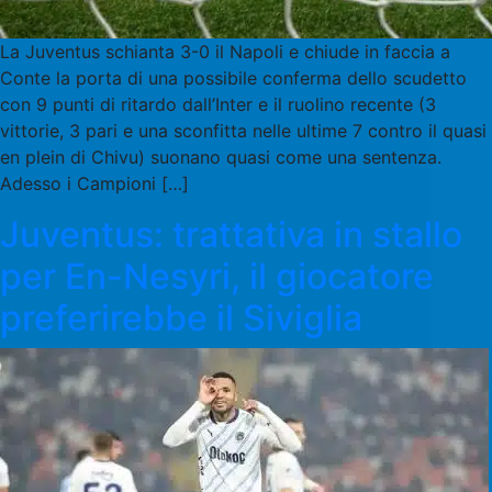
La Juventus schianta 3-0 il Napoli e chiude in faccia a
Conte la porta di una possibile conferma dello scudetto
con 9 punti di ritardo dall’Inter e il ruolino recente (3
vittorie, 3 pari e una sconfitta nelle ultime 7 contro il quasi
en plein di Chivu) suonano quasi come una sentenza.
Adesso i Campioni […]
Juventus: trattativa in stallo
per En-Nesyri, il giocatore
preferirebbe il Siviglia