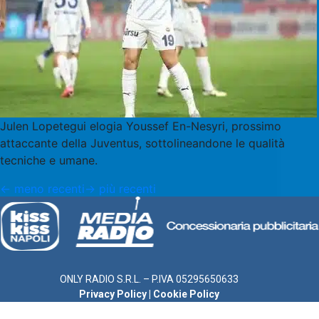
Julen Lopetegui elogia Youssef En-Nesyri, prossimo
attaccante della Juventus, sottolineandone le qualità
tecniche e umane.
←
meno recenti
→
più recenti
ONLY RADIO S.R.L. – P.IVA 05295650633
Privacy Policy
|
Cookie Policy