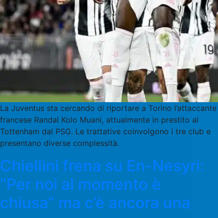
La Juventus sta cercando di riportare a Torino l’attaccante
francese Randal Kolo Muani, attualmente in prestito al
Tottenham dal PSG. Le trattative coinvolgono i tre club e
presentano diverse complessità.
Chiellini frena su En-Nesyri:
“Per noi al momento è
chiusa” ma c’è ancora una