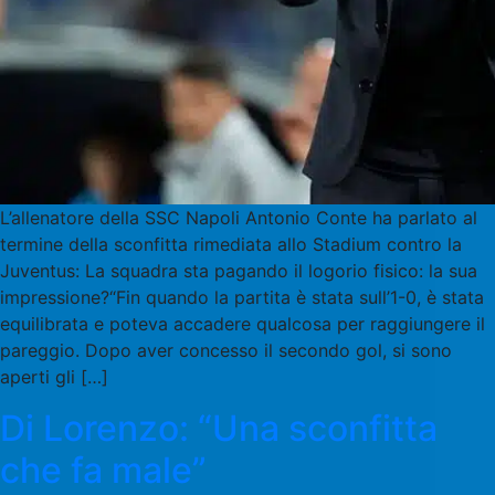
L’allenatore della SSC Napoli Antonio Conte ha parlato al
termine della sconfitta rimediata allo Stadium contro la
Juventus: La squadra sta pagando il logorio fisico: la sua
impressione?“Fin quando la partita è stata sull’1-0, è stata
equilibrata e poteva accadere qualcosa per raggiungere il
pareggio. Dopo aver concesso il secondo gol, si sono
aperti gli […]
Di Lorenzo: “Una sconfitta
che fa male”