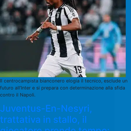
Il centrocampista bianconero elogia il tecnico, esclude un
futuro all’Inter e si prepara con determinazione alla sfida
contro il Napoli.
Juventus-En-Nesyri,
trattativa in stallo, il
giocatore prende tempo: