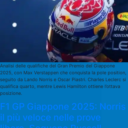
Analisi delle qualifiche del Gran Premio del Giappone
2025, con Max Verstappen che conquista la pole position,
seguito da Lando Norris e Oscar Piastri. Charles Leclerc si
qualifica quarto, mentre Lewis Hamilton ottiene l’ottava
posizione.
F1 GP Giappone 2025: Norris
il più veloce nelle prove