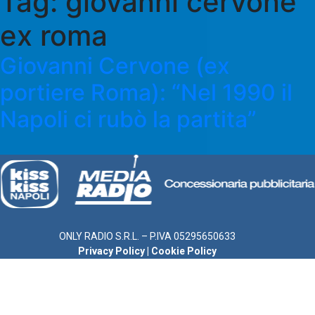
Tag:
giovanni cervone
ex roma
Giovanni Cervone (ex
portiere Roma): “Nel 1990 il
Napoli ci rubò la partita”
ONLY RADIO S.R.L. – P.IVA 05295650633
Privacy Policy
|
Cookie Policy