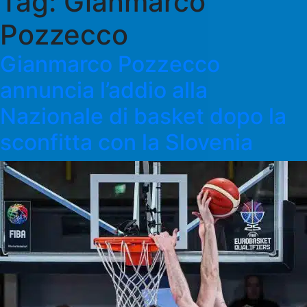
Tag:
Gianmarco
Pozzecco
Gianmarco Pozzecco
annuncia l’addio alla
Nazionale di basket dopo la
sconfitta con la Slovenia