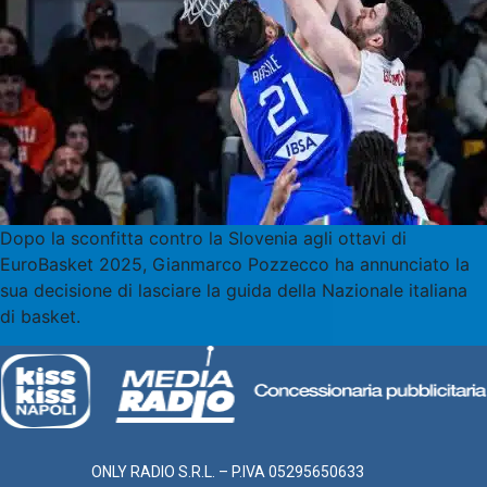
Dopo la sconfitta contro la Slovenia agli ottavi di
EuroBasket 2025, Gianmarco Pozzecco ha annunciato la
sua decisione di lasciare la guida della Nazionale italiana
di basket.
ONLY RADIO S.R.L. – P.IVA 05295650633