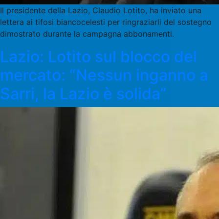
Il presidente della Lazio, Claudio Lotito, ha inviato una
lettera ai tifosi biancocelesti per ringraziarli del sostegno
dimostrato durante la campagna abbonamenti.
Lazio: Lotito sul blocco del
mercato: “Nessun inganno a
Sarri, la Lazio è solida”