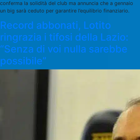
conferma la solidità del club ma annuncia che a gennaio
un big sarà ceduto per garantire l’equilibrio finanziario.
Record abbonati, Lotito
ringrazia i tifosi della Lazio:
“Senza di voi nulla sarebbe
possibile”