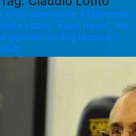
Tag:
Claudio Lotito
Lotito smentisce il fallimento
della Lazio: “Fake news”, ma
a gennaio un big lascerà il
club