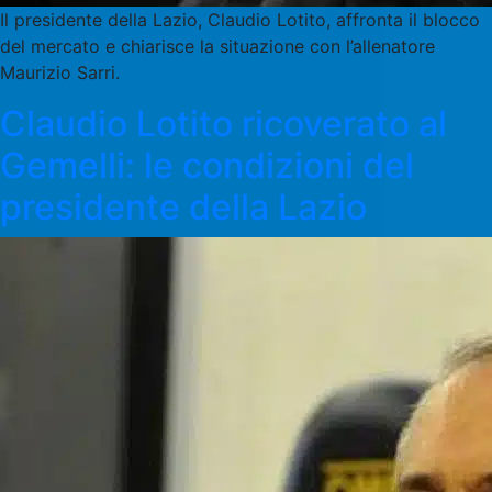
Il presidente della Lazio, Claudio Lotito, affronta il blocco
del mercato e chiarisce la situazione con l’allenatore
Maurizio Sarri.
Claudio Lotito ricoverato al
Gemelli: le condizioni del
presidente della Lazio