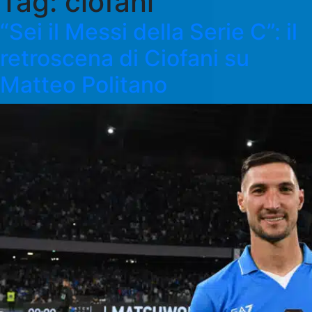
Tag:
ciofani
“Sei il Messi della Serie C”: il
retroscena di Ciofani su
Matteo Politano