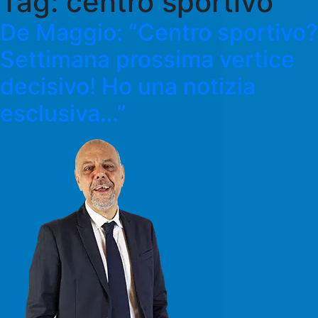
Tag:
centro sportivo
De Maggio: “Centro sportivo?
Settimana prossima vertice
decisivo! Ho una notizia
esclusiva…”