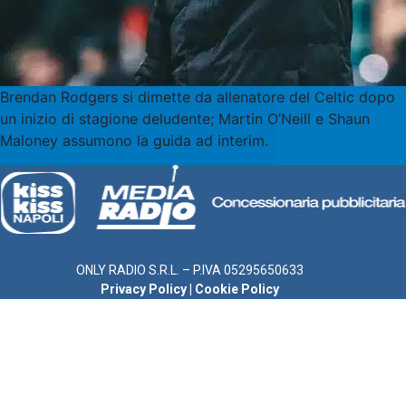
Brendan Rodgers si dimette da allenatore del Celtic dopo
un inizio di stagione deludente; Martin O’Neill e Shaun
Maloney assumono la guida ad interim.
ONLY RADIO S.R.L. – P.IVA 05295650633
Privacy Policy
|
Cookie Policy