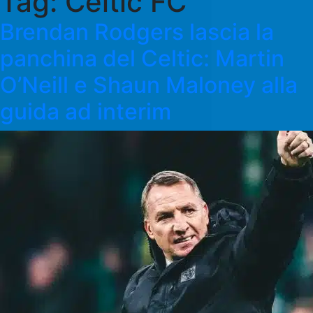
Tag:
Celtic FC
Brendan Rodgers lascia la
panchina del Celtic: Martin
O’Neill e Shaun Maloney alla
guida ad interim